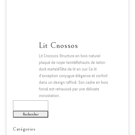
Lit Cnossos
Lit Cnossos Structure en bois naturel
plaqué de noyer teintéRehauts de laiton
doré marteléTête de lit en cuir Ce lit
d’exception conjugue élégance et confort
dans un design raffiné. Son cadre en bois
foncé est rehaussé par une délicate
incrustation…
Lire plus
Rechercher
Catégories