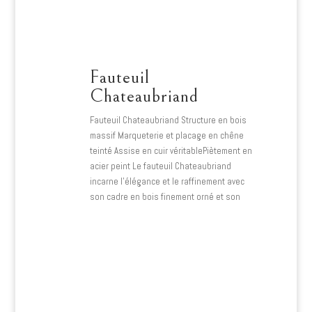
Fauteuil
Chateaubriand
Fauteuil Chateaubriand Structure en bois
massif Marqueterie et placage en chêne
teinté Assise en cuir véritablePiètement en
acier peint Le fauteuil Chateaubriand
incarne l’élégance et le raffinement avec
son cadre en bois finement orné et son
habillage en cuir noir…
Lire plus