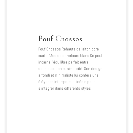
Pouf Cnossos
Pouf Cnossos Rehauts de laiton doré
marteléAssise en velours blanc Ce pouf
incarne l’équilibre parfait entre
sophistication et simplicité. Son design
arrondi et minimaliste lui confère une
élégance intemporelle, idéale pour
s’intégrer dans différents styles
d’intérieurs. La texture délicate du…
Lire plus